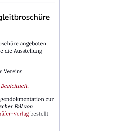
leitbroschüre
roschüre angeboten,
e die Ausstellung
s Vereins
egleitheft
.
egendokmentation zur
scher Fall von
häfer-Verlag
bestellt