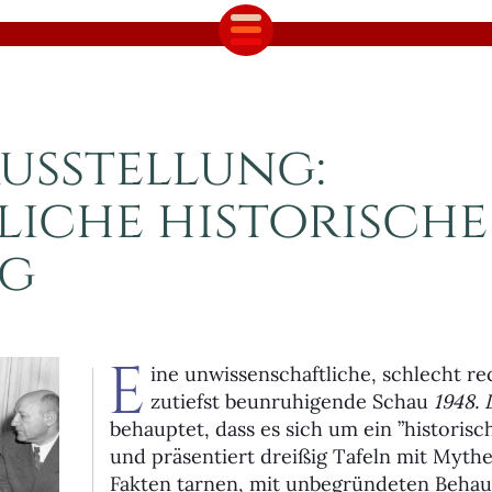
«
 Ausstellung:
liche historische
ng
E
ine unwissenschaftliche, schlecht r
zutiefst beun­ruhigen­de Schau
1948. 
behaup­tet, dass es sich um ein ”historis
und präsentiert dreißig Tafeln mit Mythen
Fakten tarnen, mit unbegründeten Beha