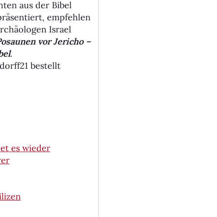
hten aus der Bibel
präsentiert, empfehlen
chäolo­gen Israel
osaunen vor Jericho –
bel
.
orff21 bestellt
det es wieder
rer
ilizen