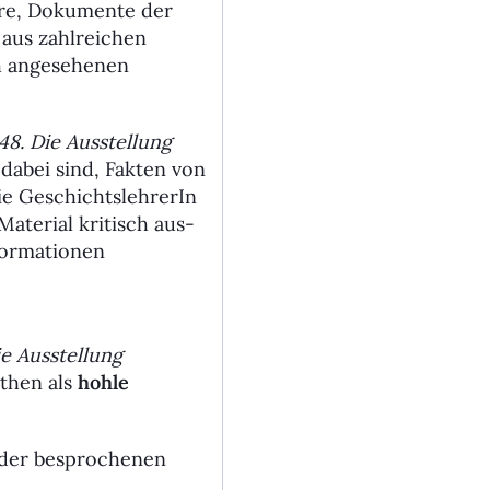
iere, Dokumente der
 aus zahlreichen
ch angesehenen
48. Die Ausstellung
 dabei sind, Fakten von
ie Geschichts­lehrerIn
Material kritisch aus­
formationen
ie Ausstellung
ythen als
hohle
 der besprochenen