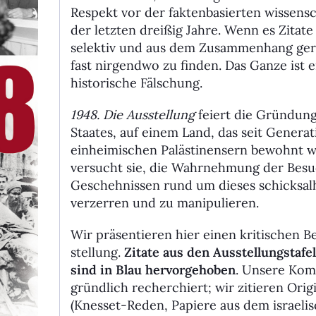
Respekt vor der faktenbasierten wissens
der letzten dreißig Jahre. Wenn es Zitate g
selektiv und aus dem Zusammenhang geri
fast nirgendwo zu finden. Das Ganze ist e
historische Fälschung.
1948. Die Ausstellung
feiert die Grün­dun
Staates, auf einem Land, das seit Genera
einheimischen Palästinensern bewohnt w
versucht sie, die Wahrnehmung der Bes
Geschehnissen rund um dieses schicksalh
verzerren und zu manipulieren.
Wir präsentieren hier einen kriti­schen B
stel­lung.
Zitate aus den Ausstel­lungs­tafel
sind in Blau hervorgehoben
. Unsere Ko
gründlich recherchiert; wir zitieren Ori
(Knesset-Reden, Papiere aus dem israelis