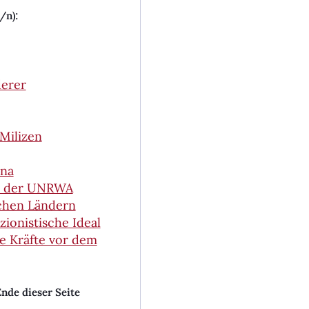
:
l/n)
erer
 Milizen
ina
le der UNRWA
schen Ländern
ionistische Ideal
le Kräfte vor dem
nde dieser Seite