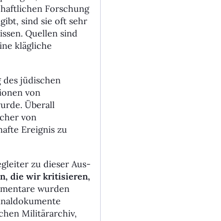
chaftlichen Forschung
ibt, sind sie oft sehr
ssen. Quellen sind
ine klägliche
g des jüdischen
tionen von
urde. Überall
ucher von
afte Ereignis zu
egleiter zu dieser Aus­
n, die wir kritisieren,
mmentare wurden
ginal­dokumente
chen Militärarchiv,