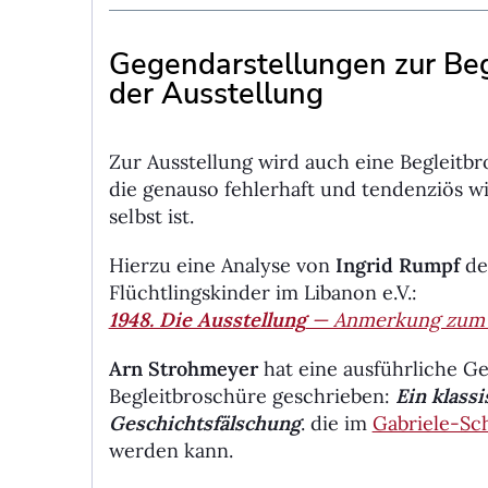
Gegendarstellungen zur Beg
der Ausstellung
Zur Ausstellung wird auch eine Begleitb
die genauso fehlerhaft und tendenziös wi
selbst ist.
Hierzu eine Analyse von
Ingrid Rumpf
de
Flüchtlingskinder im Libanon e.V.:
1948. Die Ausstellung
— Anmerkung zum B
Arn Strohmeyer
hat eine ausführliche G
Begleitbroschüre geschrieben:
Ein klassi
Geschichts­fälschung
. die im
Gabriele-Sc
werden kann.