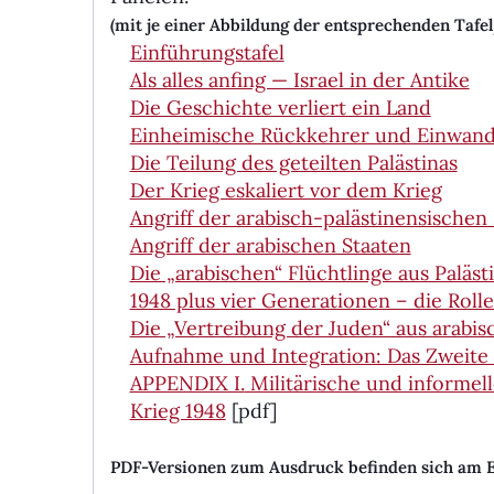
(mit je einer Abbil­dung der entsprechen­den Tafe
Einführungstafel
Als alles anfing — Israel in der Antike
Die Geschichte verliert ein Land
Einheimische Rückkehrer und Einwand
Die Teilung des geteilten Palästinas
Der Krieg eskaliert vor dem Krieg
Angriff der arabisch-palästinensischen
Angriff der arabischen Staaten
Die „arabischen“ Flüchtlinge aus Paläst
1948 plus vier Generationen – die Rol
Die „Vertreibung der Juden“ aus arabi
Aufnahme und Integration: Das Zweite z
APPENDIX I.
Militärische und informel
Krieg 1948
[pdf]
PDF-Versionen zum Ausdruck befinden sich am E